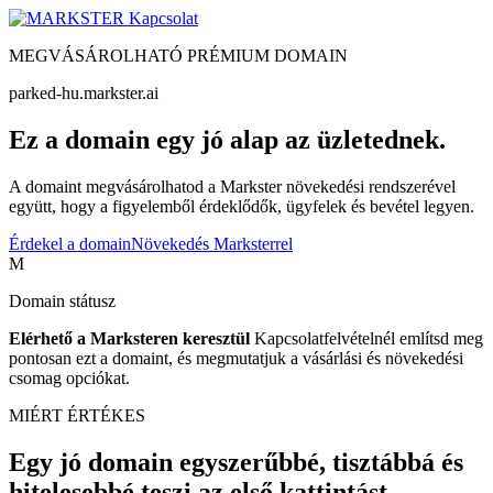
Kapcsolat
MEGVÁSÁROLHATÓ PRÉMIUM DOMAIN
parked-hu.markster.ai
Ez a domain egy jó alap az üzletednek.
A domaint megvásárolhatod a Markster növekedési rendszerével
együtt, hogy a figyelemből érdeklődők, ügyfelek és bevétel legyen.
Érdekel a domain
Növekedés Marksterrel
M
Domain státusz
Elérhető a Marksteren keresztül
Kapcsolatfelvételnél említsd meg
pontosan ezt a domaint, és megmutatjuk a vásárlási és növekedési
csomag opciókat.
MIÉRT ÉRTÉKES
Egy jó domain egyszerűbbé, tisztábbá és
hitelesebbé teszi az első kattintást.