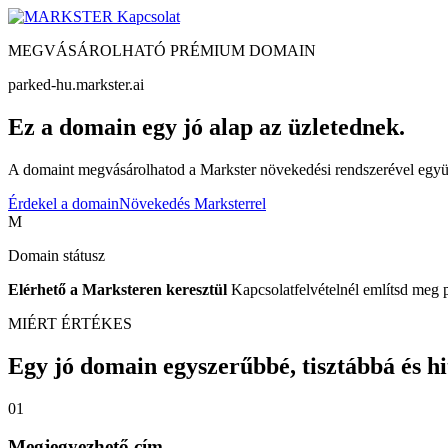
Kapcsolat
MEGVÁSÁROLHATÓ PRÉMIUM DOMAIN
parked-hu.markster.ai
Ez a domain egy jó alap az üzletednek.
A domaint megvásárolhatod a Markster növekedési rendszerével együtt
Érdekel a domain
Növekedés Marksterrel
M
Domain státusz
Elérhető a Marksteren keresztül
Kapcsolatfelvételnél említsd meg 
MIÉRT ÉRTÉKES
Egy jó domain egyszerűbbé, tisztábbá és hite
01
Megjegyezhető cím