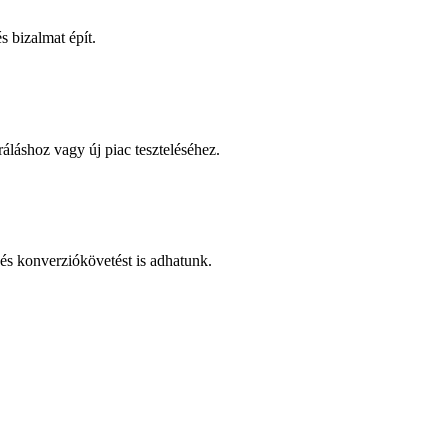
 bizalmat épít.
áláshoz vagy új piac teszteléséhez.
és konverziókövetést is adhatunk.