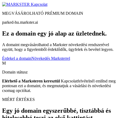
Kapcsolat
MEGVÁSÁROLHATÓ PRÉMIUM DOMAIN
parked-hu.markster.ai
Ez a domain egy jó alap az üzletednek.
A domaint megvásárolhatod a Markster növekedési rendszerével
együtt, hogy a figyelemből érdeklődők, ügyfelek és bevétel legyen.
Érdekel a domain
Növekedés Marksterrel
M
Domain státusz
Elérhető a Marksteren keresztül
Kapcsolatfelvételnél említsd meg
pontosan ezt a domaint, és megmutatjuk a vásárlási és növekedési
csomag opciókat.
MIÉRT ÉRTÉKES
Egy jó domain egyszerűbbé, tisztábbá és
hitelesebbé teszi az első kattintást.