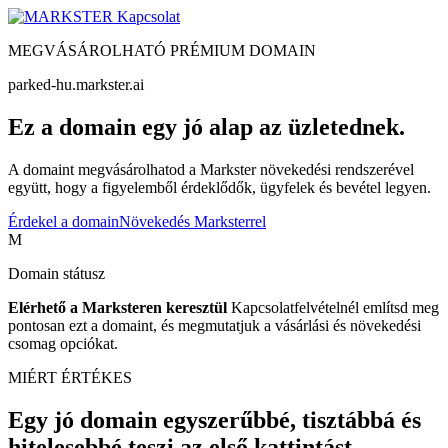
Kapcsolat
MEGVÁSÁROLHATÓ PRÉMIUM DOMAIN
parked-hu.markster.ai
Ez a domain egy jó alap az üzletednek.
A domaint megvásárolhatod a Markster növekedési rendszerével
együtt, hogy a figyelemből érdeklődők, ügyfelek és bevétel legyen.
Érdekel a domain
Növekedés Marksterrel
M
Domain státusz
Elérhető a Marksteren keresztül
Kapcsolatfelvételnél említsd meg
pontosan ezt a domaint, és megmutatjuk a vásárlási és növekedési
csomag opciókat.
MIÉRT ÉRTÉKES
Egy jó domain egyszerűbbé, tisztábbá és
hitelesebbé teszi az első kattintást.