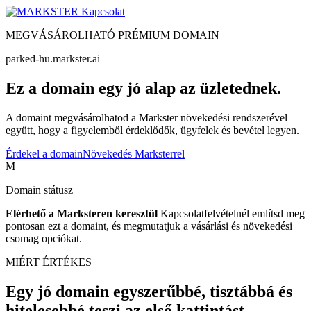
Kapcsolat
MEGVÁSÁROLHATÓ PRÉMIUM DOMAIN
parked-hu.markster.ai
Ez a domain egy jó alap az üzletednek.
A domaint megvásárolhatod a Markster növekedési rendszerével
együtt, hogy a figyelemből érdeklődők, ügyfelek és bevétel legyen.
Érdekel a domain
Növekedés Marksterrel
M
Domain státusz
Elérhető a Marksteren keresztül
Kapcsolatfelvételnél említsd meg
pontosan ezt a domaint, és megmutatjuk a vásárlási és növekedési
csomag opciókat.
MIÉRT ÉRTÉKES
Egy jó domain egyszerűbbé, tisztábbá és
hitelesebbé teszi az első kattintást.