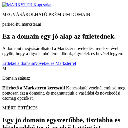
Kapcsolat
MEGVÁSÁROLHATÓ PRÉMIUM DOMAIN
parked-hu.markster.ai
Ez a domain egy jó alap az üzletednek.
A domaint megvásárolhatod a Markster növekedési rendszerével
együtt, hogy a figyelemből érdeklődők, ügyfelek és bevétel legyen.
Érdekel a domain
Növekedés Marksterrel
M
Domain státusz
Elérhető a Marksteren keresztül
Kapcsolatfelvételnél említsd meg
pontosan ezt a domaint, és megmutatjuk a vásárlási és növekedési
csomag opciókat.
MIÉRT ÉRTÉKES
Egy jó domain egyszerűbbé, tisztábbá és
hitelesebbé teszi az első kattintást.