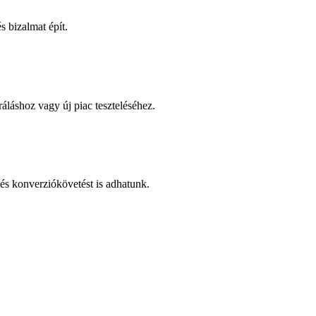
 bizalmat épít.
áláshoz vagy új piac teszteléséhez.
és konverziókövetést is adhatunk.