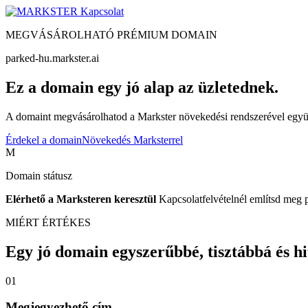
Kapcsolat
MEGVÁSÁROLHATÓ PRÉMIUM DOMAIN
parked-hu.markster.ai
Ez a domain egy jó alap az üzletednek.
A domaint megvásárolhatod a Markster növekedési rendszerével együtt
Érdekel a domain
Növekedés Marksterrel
M
Domain státusz
Elérhető a Marksteren keresztül
Kapcsolatfelvételnél említsd meg 
MIÉRT ÉRTÉKES
Egy jó domain egyszerűbbé, tisztábbá és hite
01
Megjegyezhető cím