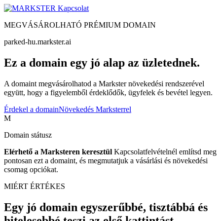
Kapcsolat
MEGVÁSÁROLHATÓ PRÉMIUM DOMAIN
parked-hu.markster.ai
Ez a domain egy jó alap az üzletednek.
A domaint megvásárolhatod a Markster növekedési rendszerével
együtt, hogy a figyelemből érdeklődők, ügyfelek és bevétel legyen.
Érdekel a domain
Növekedés Marksterrel
M
Domain státusz
Elérhető a Marksteren keresztül
Kapcsolatfelvételnél említsd meg
pontosan ezt a domaint, és megmutatjuk a vásárlási és növekedési
csomag opciókat.
MIÉRT ÉRTÉKES
Egy jó domain egyszerűbbé, tisztábbá és
hitelesebbé teszi az első kattintást.