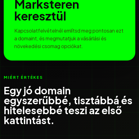
Marksteren
keresztül
Kapcsolatfelvételnél említsd meg pontosan ezt
a domaint, és megmutatjuk a vásárlási és
növekedési csomag opciókat.
MIÉRT ÉRTÉKES
Egy jó domain
egyszerűbbé, tisztábbá és
hitelesebbé teszi az első
kattintást.