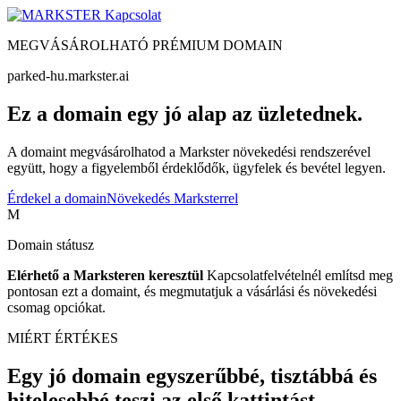
Kapcsolat
MEGVÁSÁROLHATÓ PRÉMIUM DOMAIN
parked-hu.markster.ai
Ez a domain egy jó alap az üzletednek.
A domaint megvásárolhatod a Markster növekedési rendszerével
együtt, hogy a figyelemből érdeklődők, ügyfelek és bevétel legyen.
Érdekel a domain
Növekedés Marksterrel
M
Domain státusz
Elérhető a Marksteren keresztül
Kapcsolatfelvételnél említsd meg
pontosan ezt a domaint, és megmutatjuk a vásárlási és növekedési
csomag opciókat.
MIÉRT ÉRTÉKES
Egy jó domain egyszerűbbé, tisztábbá és
hitelesebbé teszi az első kattintást.