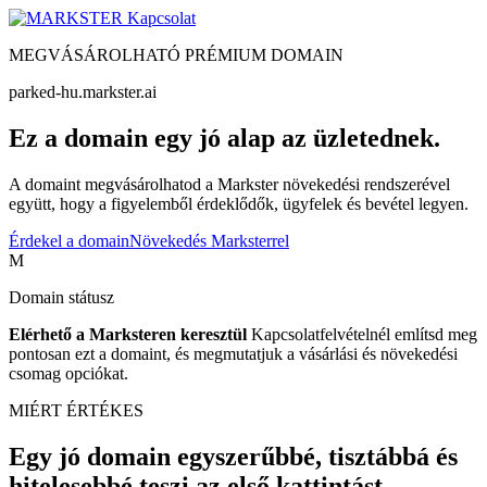
Kapcsolat
MEGVÁSÁROLHATÓ PRÉMIUM DOMAIN
parked-hu.markster.ai
Ez a domain egy jó alap az üzletednek.
A domaint megvásárolhatod a Markster növekedési rendszerével
együtt, hogy a figyelemből érdeklődők, ügyfelek és bevétel legyen.
Érdekel a domain
Növekedés Marksterrel
M
Domain státusz
Elérhető a Marksteren keresztül
Kapcsolatfelvételnél említsd meg
pontosan ezt a domaint, és megmutatjuk a vásárlási és növekedési
csomag opciókat.
MIÉRT ÉRTÉKES
Egy jó domain egyszerűbbé, tisztábbá és
hitelesebbé teszi az első kattintást.