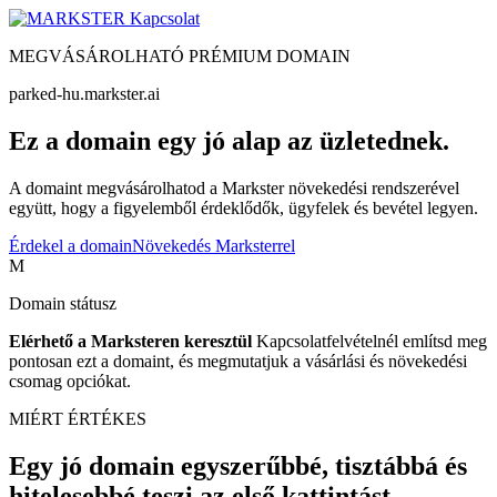
Kapcsolat
MEGVÁSÁROLHATÓ PRÉMIUM DOMAIN
parked-hu.markster.ai
Ez a domain egy jó alap az üzletednek.
A domaint megvásárolhatod a Markster növekedési rendszerével
együtt, hogy a figyelemből érdeklődők, ügyfelek és bevétel legyen.
Érdekel a domain
Növekedés Marksterrel
M
Domain státusz
Elérhető a Marksteren keresztül
Kapcsolatfelvételnél említsd meg
pontosan ezt a domaint, és megmutatjuk a vásárlási és növekedési
csomag opciókat.
MIÉRT ÉRTÉKES
Egy jó domain egyszerűbbé, tisztábbá és
hitelesebbé teszi az első kattintást.