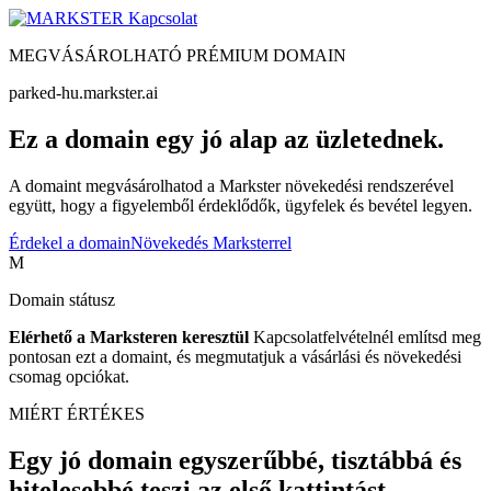
Kapcsolat
MEGVÁSÁROLHATÓ PRÉMIUM DOMAIN
parked-hu.markster.ai
Ez a domain egy jó alap az üzletednek.
A domaint megvásárolhatod a Markster növekedési rendszerével
együtt, hogy a figyelemből érdeklődők, ügyfelek és bevétel legyen.
Érdekel a domain
Növekedés Marksterrel
M
Domain státusz
Elérhető a Marksteren keresztül
Kapcsolatfelvételnél említsd meg
pontosan ezt a domaint, és megmutatjuk a vásárlási és növekedési
csomag opciókat.
MIÉRT ÉRTÉKES
Egy jó domain egyszerűbbé, tisztábbá és
hitelesebbé teszi az első kattintást.