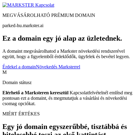
Kapcsolat
MEGVÁSÁROLHATÓ PRÉMIUM DOMAIN
parked-hu.markster.ai
Ez a domain egy jó alap az üzletednek.
A domaint megvásárolhatod a Markster növekedési rendszerével
együtt, hogy a figyelemből érdeklődők, ügyfelek és bevétel legyen.
Érdekel a domain
Növekedés Marksterrel
M
Domain státusz
Elérhető a Marksteren keresztül
Kapcsolatfelvételnél említsd meg
pontosan ezt a domaint, és megmutatjuk a vásárlási és növekedési
csomag opciókat.
MIÉRT ÉRTÉKES
Egy jó domain egyszerűbbé, tisztábbá és
hitelesebbé teszi az első kattintást.