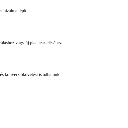
 bizalmat épít.
áláshoz vagy új piac teszteléséhez.
és konverziókövetést is adhatunk.