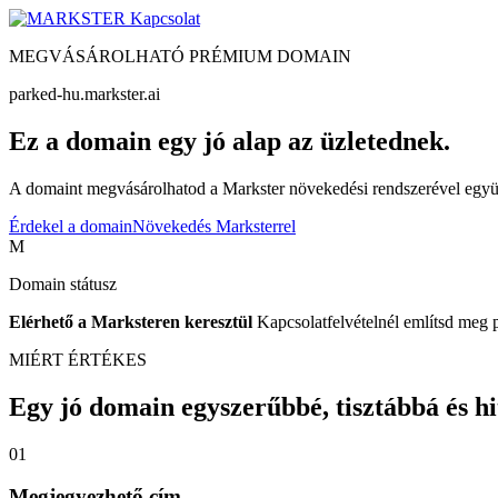
Kapcsolat
MEGVÁSÁROLHATÓ PRÉMIUM DOMAIN
parked-hu.markster.ai
Ez a domain egy jó alap az üzletednek.
A domaint megvásárolhatod a Markster növekedési rendszerével együtt
Érdekel a domain
Növekedés Marksterrel
M
Domain státusz
Elérhető a Marksteren keresztül
Kapcsolatfelvételnél említsd meg 
MIÉRT ÉRTÉKES
Egy jó domain egyszerűbbé, tisztábbá és hite
01
Megjegyezhető cím