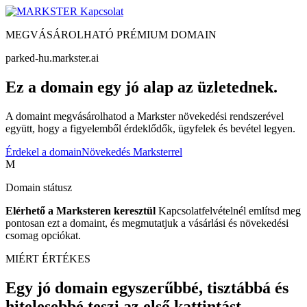
Kapcsolat
MEGVÁSÁROLHATÓ PRÉMIUM DOMAIN
parked-hu.markster.ai
Ez a domain egy jó alap az üzletednek.
A domaint megvásárolhatod a Markster növekedési rendszerével
együtt, hogy a figyelemből érdeklődők, ügyfelek és bevétel legyen.
Érdekel a domain
Növekedés Marksterrel
M
Domain státusz
Elérhető a Marksteren keresztül
Kapcsolatfelvételnél említsd meg
pontosan ezt a domaint, és megmutatjuk a vásárlási és növekedési
csomag opciókat.
MIÉRT ÉRTÉKES
Egy jó domain egyszerűbbé, tisztábbá és
hitelesebbé teszi az első kattintást.