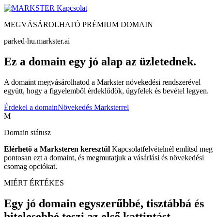
Kapcsolat
MEGVÁSÁROLHATÓ PRÉMIUM DOMAIN
parked-hu.markster.ai
Ez a domain egy jó alap az üzletednek.
A domaint megvásárolhatod a Markster növekedési rendszerével
együtt, hogy a figyelemből érdeklődők, ügyfelek és bevétel legyen.
Érdekel a domain
Növekedés Marksterrel
M
Domain státusz
Elérhető a Marksteren keresztül
Kapcsolatfelvételnél említsd meg
pontosan ezt a domaint, és megmutatjuk a vásárlási és növekedési
csomag opciókat.
MIÉRT ÉRTÉKES
Egy jó domain egyszerűbbé, tisztábbá és
hitelesebbé teszi az első kattintást.