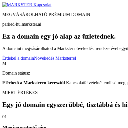
Kapcsolat
MEGVÁSÁROLHATÓ PRÉMIUM DOMAIN
parked-hu.markster.ai
Ez a domain egy jó alap az üzletednek.
A domaint megvásárolhatod a Markster növekedési rendszerével együtt
Érdekel a domain
Növekedés Marksterrel
M
Domain státusz
Elérhető a Marksteren keresztül
Kapcsolatfelvételnél említsd meg 
MIÉRT ÉRTÉKES
Egy jó domain egyszerűbbé, tisztábbá és hite
01
Megjegyezhető cím