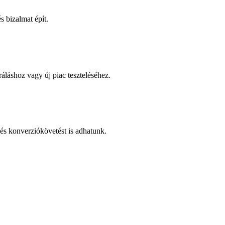
 bizalmat épít.
áláshoz vagy új piac teszteléséhez.
és konverziókövetést is adhatunk.