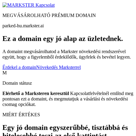
Kapcsolat
MEGVÁSÁROLHATÓ PRÉMIUM DOMAIN
parked-hu.markster.ai
Ez a domain egy jó alap az üzletednek.
A domaint megvásárolhatod a Markster növekedési rendszerével
együtt, hogy a figyelemből érdeklődők, ügyfelek és bevétel legyen.
Érdekel a domain
Növekedés Marksterrel
M
Domain státusz
Elérhető a Marksteren keresztül
Kapcsolatfelvételnél említsd meg
pontosan ezt a domaint, és megmutatjuk a vásárlási és növekedési
csomag opciókat.
MIÉRT ÉRTÉKES
Egy jó domain egyszerűbbé, tisztábbá és
hitelesebbé teszi az első kattintást.