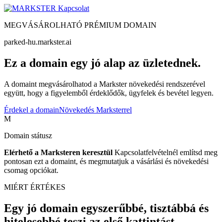
Kapcsolat
MEGVÁSÁROLHATÓ PRÉMIUM DOMAIN
parked-hu.markster.ai
Ez a domain egy jó alap az üzletednek.
A domaint megvásárolhatod a Markster növekedési rendszerével
együtt, hogy a figyelemből érdeklődők, ügyfelek és bevétel legyen.
Érdekel a domain
Növekedés Marksterrel
M
Domain státusz
Elérhető a Marksteren keresztül
Kapcsolatfelvételnél említsd meg
pontosan ezt a domaint, és megmutatjuk a vásárlási és növekedési
csomag opciókat.
MIÉRT ÉRTÉKES
Egy jó domain egyszerűbbé, tisztábbá és
hitelesebbé teszi az első kattintást.