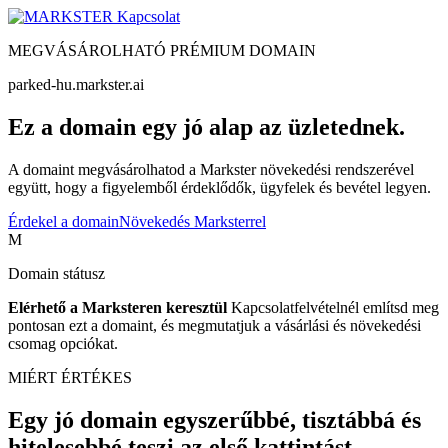
Kapcsolat
MEGVÁSÁROLHATÓ PRÉMIUM DOMAIN
parked-hu.markster.ai
Ez a domain egy jó alap az üzletednek.
A domaint megvásárolhatod a Markster növekedési rendszerével
együtt, hogy a figyelemből érdeklődők, ügyfelek és bevétel legyen.
Érdekel a domain
Növekedés Marksterrel
M
Domain státusz
Elérhető a Marksteren keresztül
Kapcsolatfelvételnél említsd meg
pontosan ezt a domaint, és megmutatjuk a vásárlási és növekedési
csomag opciókat.
MIÉRT ÉRTÉKES
Egy jó domain egyszerűbbé, tisztábbá és
hitelesebbé teszi az első kattintást.