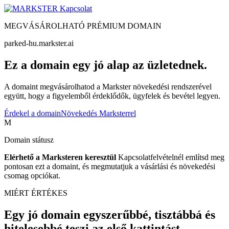
Kapcsolat
MEGVÁSÁROLHATÓ PRÉMIUM DOMAIN
parked-hu.markster.ai
Ez a domain egy jó alap az üzletednek.
A domaint megvásárolhatod a Markster növekedési rendszerével
együtt, hogy a figyelemből érdeklődők, ügyfelek és bevétel legyen.
Érdekel a domain
Növekedés Marksterrel
M
Domain státusz
Elérhető a Marksteren keresztül
Kapcsolatfelvételnél említsd meg
pontosan ezt a domaint, és megmutatjuk a vásárlási és növekedési
csomag opciókat.
MIÉRT ÉRTÉKES
Egy jó domain egyszerűbbé, tisztábbá és
hitelesebbé teszi az első kattintást.