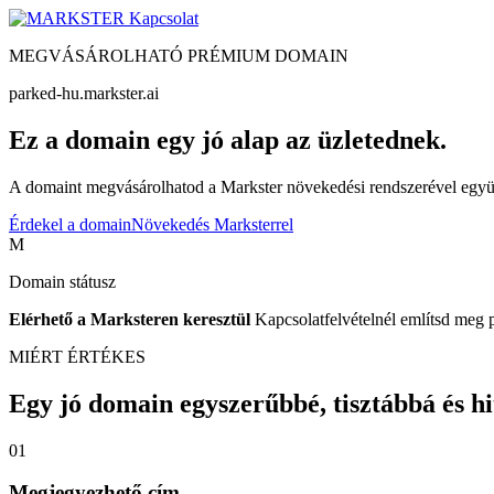
Kapcsolat
MEGVÁSÁROLHATÓ PRÉMIUM DOMAIN
parked-hu.markster.ai
Ez a domain egy jó alap az üzletednek.
A domaint megvásárolhatod a Markster növekedési rendszerével együtt
Érdekel a domain
Növekedés Marksterrel
M
Domain státusz
Elérhető a Marksteren keresztül
Kapcsolatfelvételnél említsd meg 
MIÉRT ÉRTÉKES
Egy jó domain egyszerűbbé, tisztábbá és hite
01
Megjegyezhető cím