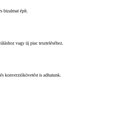
 bizalmat épít.
áláshoz vagy új piac teszteléséhez.
és konverziókövetést is adhatunk.