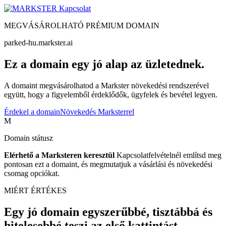
Kapcsolat
MEGVÁSÁROLHATÓ PRÉMIUM DOMAIN
parked-hu.markster.ai
Ez a domain egy jó alap az üzletednek.
A domaint megvásárolhatod a Markster növekedési rendszerével
együtt, hogy a figyelemből érdeklődők, ügyfelek és bevétel legyen.
Érdekel a domain
Növekedés Marksterrel
M
Domain státusz
Elérhető a Marksteren keresztül
Kapcsolatfelvételnél említsd meg
pontosan ezt a domaint, és megmutatjuk a vásárlási és növekedési
csomag opciókat.
MIÉRT ÉRTÉKES
Egy jó domain egyszerűbbé, tisztábbá és
hitelesebbé teszi az első kattintást.