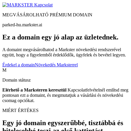
Kapcsolat
MEGVÁSÁROLHATÓ PRÉMIUM DOMAIN
parked-hu.markster.ai
Ez a domain egy jó alap az üzletednek.
A domaint megvásárolhatod a Markster növekedési rendszerével
együtt, hogy a figyelemből érdeklődők, ügyfelek és bevétel legyen.
Érdekel a domain
Növekedés Marksterrel
M
Domain státusz
Elérhető a Marksteren keresztül
Kapcsolatfelvételnél említsd meg
pontosan ezt a domaint, és megmutatjuk a vásárlási és növekedési
csomag opciókat.
MIÉRT ÉRTÉKES
Egy jó domain egyszerűbbé, tisztábbá és
hitelesebbé teszi az első kattintást.