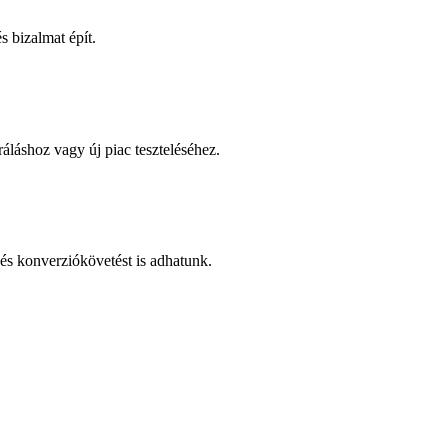
 bizalmat épít.
áláshoz vagy új piac teszteléséhez.
és konverziókövetést is adhatunk.