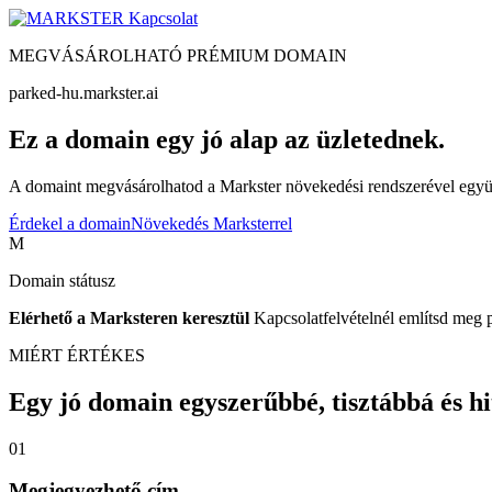
Kapcsolat
MEGVÁSÁROLHATÓ PRÉMIUM DOMAIN
parked-hu.markster.ai
Ez a domain egy jó alap az üzletednek.
A domaint megvásárolhatod a Markster növekedési rendszerével együtt
Érdekel a domain
Növekedés Marksterrel
M
Domain státusz
Elérhető a Marksteren keresztül
Kapcsolatfelvételnél említsd meg 
MIÉRT ÉRTÉKES
Egy jó domain egyszerűbbé, tisztábbá és hite
01
Megjegyezhető cím