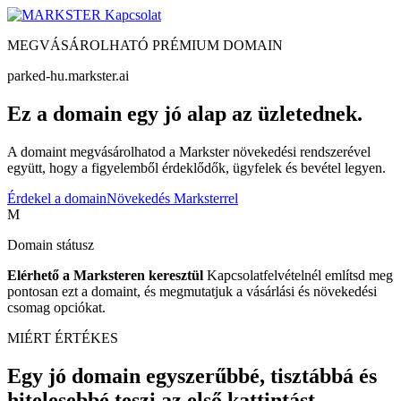
Kapcsolat
MEGVÁSÁROLHATÓ PRÉMIUM DOMAIN
parked-hu.markster.ai
Ez a domain egy jó alap az üzletednek.
A domaint megvásárolhatod a Markster növekedési rendszerével
együtt, hogy a figyelemből érdeklődők, ügyfelek és bevétel legyen.
Érdekel a domain
Növekedés Marksterrel
M
Domain státusz
Elérhető a Marksteren keresztül
Kapcsolatfelvételnél említsd meg
pontosan ezt a domaint, és megmutatjuk a vásárlási és növekedési
csomag opciókat.
MIÉRT ÉRTÉKES
Egy jó domain egyszerűbbé, tisztábbá és
hitelesebbé teszi az első kattintást.