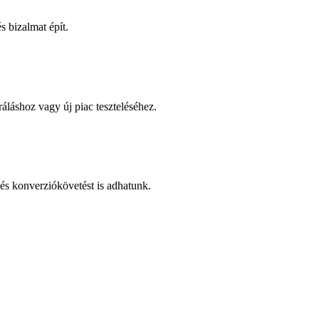
 bizalmat épít.
áláshoz vagy új piac teszteléséhez.
és konverziókövetést is adhatunk.