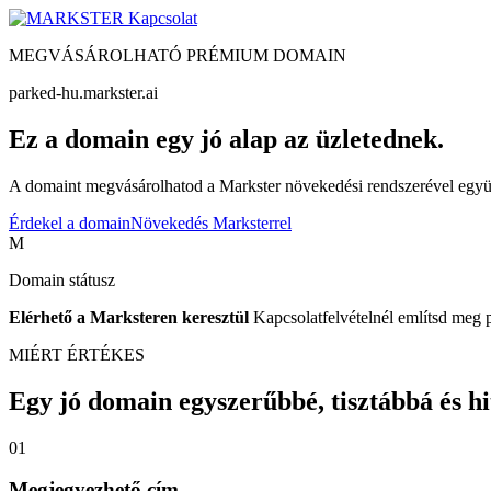
Kapcsolat
MEGVÁSÁROLHATÓ PRÉMIUM DOMAIN
parked-hu.markster.ai
Ez a domain egy jó alap az üzletednek.
A domaint megvásárolhatod a Markster növekedési rendszerével együtt
Érdekel a domain
Növekedés Marksterrel
M
Domain státusz
Elérhető a Marksteren keresztül
Kapcsolatfelvételnél említsd meg 
MIÉRT ÉRTÉKES
Egy jó domain egyszerűbbé, tisztábbá és hite
01
Megjegyezhető cím