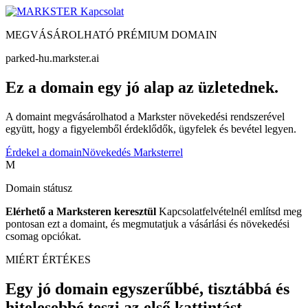
Kapcsolat
MEGVÁSÁROLHATÓ PRÉMIUM DOMAIN
parked-hu.markster.ai
Ez a domain egy jó alap az üzletednek.
A domaint megvásárolhatod a Markster növekedési rendszerével
együtt, hogy a figyelemből érdeklődők, ügyfelek és bevétel legyen.
Érdekel a domain
Növekedés Marksterrel
M
Domain státusz
Elérhető a Marksteren keresztül
Kapcsolatfelvételnél említsd meg
pontosan ezt a domaint, és megmutatjuk a vásárlási és növekedési
csomag opciókat.
MIÉRT ÉRTÉKES
Egy jó domain egyszerűbbé, tisztábbá és
hitelesebbé teszi az első kattintást.