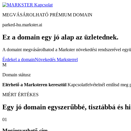
Kapcsolat
MEGVÁSÁROLHATÓ PRÉMIUM DOMAIN
parked-hu.markster.ai
Ez a domain egy jó alap az üzletednek.
A domaint megvásárolhatod a Markster növekedési rendszerével együtt
Érdekel a domain
Növekedés Marksterrel
M
Domain státusz
Elérhető a Marksteren keresztül
Kapcsolatfelvételnél említsd meg 
MIÉRT ÉRTÉKES
Egy jó domain egyszerűbbé, tisztábbá és hite
01
Megjegyezhető cím