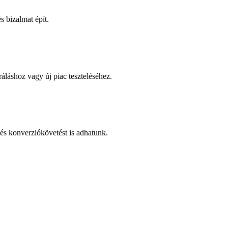
 bizalmat épít.
áláshoz vagy új piac teszteléséhez.
és konverziókövetést is adhatunk.