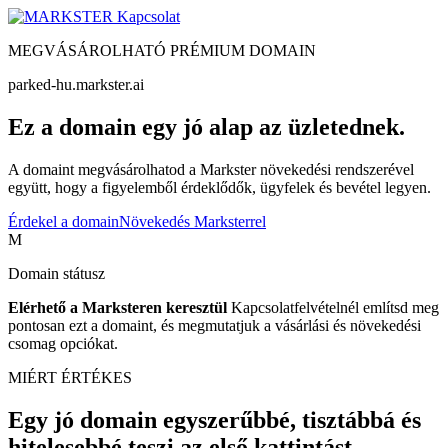
Kapcsolat
MEGVÁSÁROLHATÓ PRÉMIUM DOMAIN
parked-hu.markster.ai
Ez a domain egy jó alap az üzletednek.
A domaint megvásárolhatod a Markster növekedési rendszerével
együtt, hogy a figyelemből érdeklődők, ügyfelek és bevétel legyen.
Érdekel a domain
Növekedés Marksterrel
M
Domain státusz
Elérhető a Marksteren keresztül
Kapcsolatfelvételnél említsd meg
pontosan ezt a domaint, és megmutatjuk a vásárlási és növekedési
csomag opciókat.
MIÉRT ÉRTÉKES
Egy jó domain egyszerűbbé, tisztábbá és
hitelesebbé teszi az első kattintást.