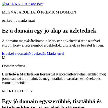
Kapcsolat
MEGVÁSÁROLHATÓ PRÉMIUM DOMAIN
parked-hu.markster.ai
Ez a domain egy jó alap az üzletednek.
A domaint megvásárolhatod a Markster növekedési rendszerével
együtt, hogy a figyelemből érdeklődők, ügyfelek és bevétel legyen.
Érdekel a domain
Növekedés Marksterrel
M
Domain státusz
Elérhető a Marksteren keresztül
Kapcsolatfelvételnél említsd meg
pontosan ezt a domaint, és megmutatjuk a vásárlási és növekedési
csomag opciókat.
MIÉRT ÉRTÉKES
Egy jó domain egyszerűbbé, tisztábbá és
hitelesebbé teszi az első kattintást.