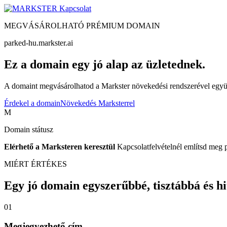
Kapcsolat
MEGVÁSÁROLHATÓ PRÉMIUM DOMAIN
parked-hu.markster.ai
Ez a domain egy jó alap az üzletednek.
A domaint megvásárolhatod a Markster növekedési rendszerével együtt
Érdekel a domain
Növekedés Marksterrel
M
Domain státusz
Elérhető a Marksteren keresztül
Kapcsolatfelvételnél említsd meg 
MIÉRT ÉRTÉKES
Egy jó domain egyszerűbbé, tisztábbá és hite
01
Megjegyezhető cím