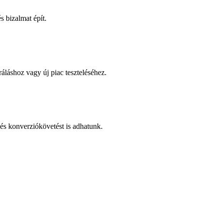
 bizalmat épít.
áláshoz vagy új piac teszteléséhez.
és konverziókövetést is adhatunk.