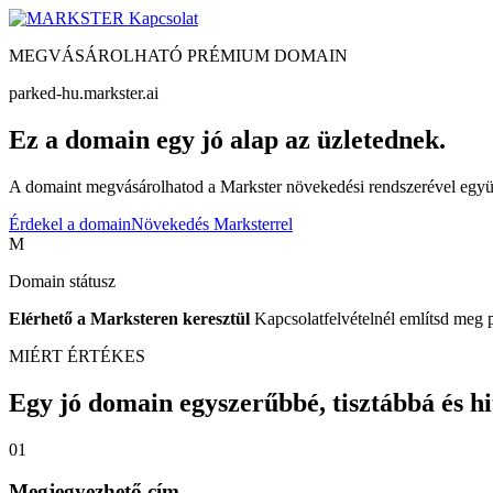
Kapcsolat
MEGVÁSÁROLHATÓ PRÉMIUM DOMAIN
parked-hu.markster.ai
Ez a domain egy jó alap az üzletednek.
A domaint megvásárolhatod a Markster növekedési rendszerével együtt
Érdekel a domain
Növekedés Marksterrel
M
Domain státusz
Elérhető a Marksteren keresztül
Kapcsolatfelvételnél említsd meg 
MIÉRT ÉRTÉKES
Egy jó domain egyszerűbbé, tisztábbá és hite
01
Megjegyezhető cím