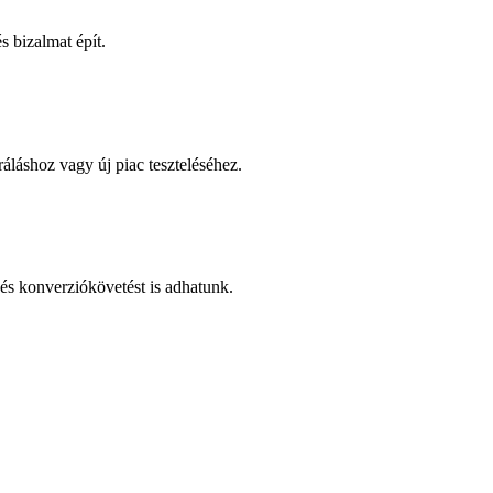
 bizalmat épít.
áláshoz vagy új piac teszteléséhez.
és konverziókövetést is adhatunk.