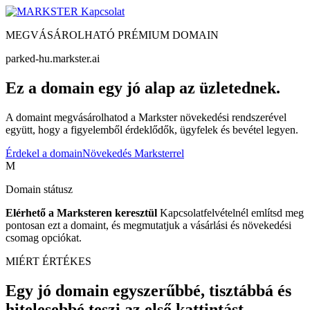
Kapcsolat
MEGVÁSÁROLHATÓ PRÉMIUM DOMAIN
parked-hu.markster.ai
Ez a domain egy jó alap az üzletednek.
A domaint megvásárolhatod a Markster növekedési rendszerével
együtt, hogy a figyelemből érdeklődők, ügyfelek és bevétel legyen.
Érdekel a domain
Növekedés Marksterrel
M
Domain státusz
Elérhető a Marksteren keresztül
Kapcsolatfelvételnél említsd meg
pontosan ezt a domaint, és megmutatjuk a vásárlási és növekedési
csomag opciókat.
MIÉRT ÉRTÉKES
Egy jó domain egyszerűbbé, tisztábbá és
hitelesebbé teszi az első kattintást.