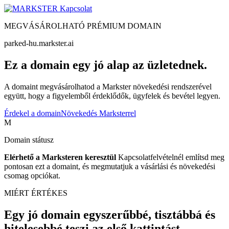
Kapcsolat
MEGVÁSÁROLHATÓ PRÉMIUM DOMAIN
parked-hu.markster.ai
Ez a domain egy jó alap az üzletednek.
A domaint megvásárolhatod a Markster növekedési rendszerével
együtt, hogy a figyelemből érdeklődők, ügyfelek és bevétel legyen.
Érdekel a domain
Növekedés Marksterrel
M
Domain státusz
Elérhető a Marksteren keresztül
Kapcsolatfelvételnél említsd meg
pontosan ezt a domaint, és megmutatjuk a vásárlási és növekedési
csomag opciókat.
MIÉRT ÉRTÉKES
Egy jó domain egyszerűbbé, tisztábbá és
hitelesebbé teszi az első kattintást.