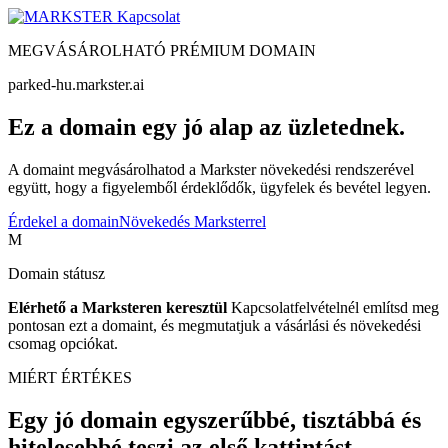
Kapcsolat
MEGVÁSÁROLHATÓ PRÉMIUM DOMAIN
parked-hu.markster.ai
Ez a domain egy jó alap az üzletednek.
A domaint megvásárolhatod a Markster növekedési rendszerével
együtt, hogy a figyelemből érdeklődők, ügyfelek és bevétel legyen.
Érdekel a domain
Növekedés Marksterrel
M
Domain státusz
Elérhető a Marksteren keresztül
Kapcsolatfelvételnél említsd meg
pontosan ezt a domaint, és megmutatjuk a vásárlási és növekedési
csomag opciókat.
MIÉRT ÉRTÉKES
Egy jó domain egyszerűbbé, tisztábbá és
hitelesebbé teszi az első kattintást.