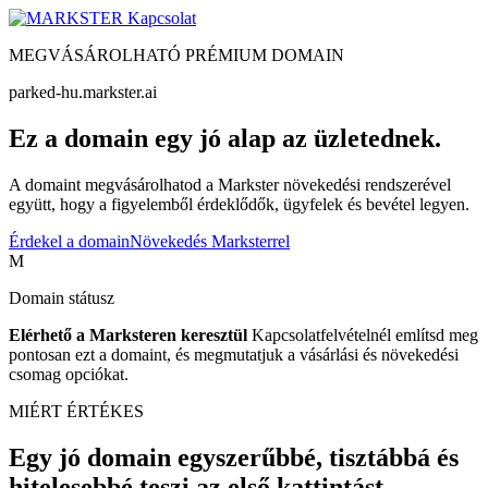
Kapcsolat
MEGVÁSÁROLHATÓ PRÉMIUM DOMAIN
parked-hu.markster.ai
Ez a domain egy jó alap az üzletednek.
A domaint megvásárolhatod a Markster növekedési rendszerével
együtt, hogy a figyelemből érdeklődők, ügyfelek és bevétel legyen.
Érdekel a domain
Növekedés Marksterrel
M
Domain státusz
Elérhető a Marksteren keresztül
Kapcsolatfelvételnél említsd meg
pontosan ezt a domaint, és megmutatjuk a vásárlási és növekedési
csomag opciókat.
MIÉRT ÉRTÉKES
Egy jó domain egyszerűbbé, tisztábbá és
hitelesebbé teszi az első kattintást.