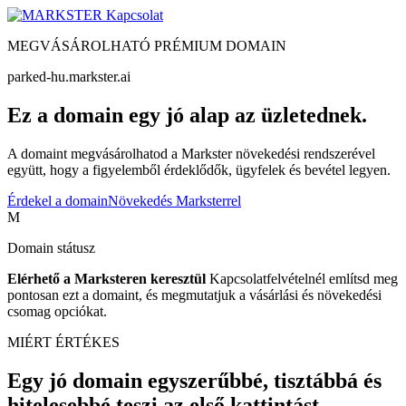
Kapcsolat
MEGVÁSÁROLHATÓ PRÉMIUM DOMAIN
parked-hu.markster.ai
Ez a domain egy jó alap az üzletednek.
A domaint megvásárolhatod a Markster növekedési rendszerével
együtt, hogy a figyelemből érdeklődők, ügyfelek és bevétel legyen.
Érdekel a domain
Növekedés Marksterrel
M
Domain státusz
Elérhető a Marksteren keresztül
Kapcsolatfelvételnél említsd meg
pontosan ezt a domaint, és megmutatjuk a vásárlási és növekedési
csomag opciókat.
MIÉRT ÉRTÉKES
Egy jó domain egyszerűbbé, tisztábbá és
hitelesebbé teszi az első kattintást.