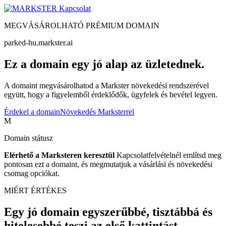
Kapcsolat
MEGVÁSÁROLHATÓ PRÉMIUM DOMAIN
parked-hu.markster.ai
Ez a domain egy jó alap az üzletednek.
A domaint megvásárolhatod a Markster növekedési rendszerével
együtt, hogy a figyelemből érdeklődők, ügyfelek és bevétel legyen.
Érdekel a domain
Növekedés Marksterrel
M
Domain státusz
Elérhető a Marksteren keresztül
Kapcsolatfelvételnél említsd meg
pontosan ezt a domaint, és megmutatjuk a vásárlási és növekedési
csomag opciókat.
MIÉRT ÉRTÉKES
Egy jó domain egyszerűbbé, tisztábbá és
hitelesebbé teszi az első kattintást.