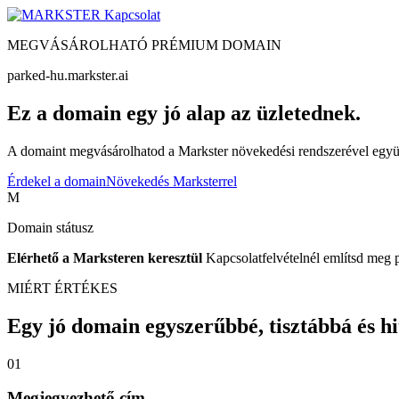
Kapcsolat
MEGVÁSÁROLHATÓ PRÉMIUM DOMAIN
parked-hu.markster.ai
Ez a domain egy jó alap az üzletednek.
A domaint megvásárolhatod a Markster növekedési rendszerével együtt
Érdekel a domain
Növekedés Marksterrel
M
Domain státusz
Elérhető a Marksteren keresztül
Kapcsolatfelvételnél említsd meg 
MIÉRT ÉRTÉKES
Egy jó domain egyszerűbbé, tisztábbá és hite
01
Megjegyezhető cím