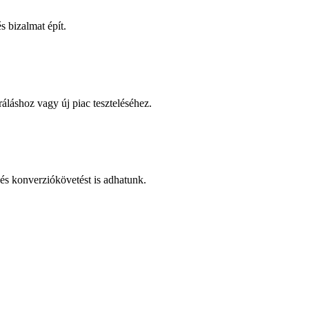
 bizalmat épít.
áláshoz vagy új piac teszteléséhez.
és konverziókövetést is adhatunk.