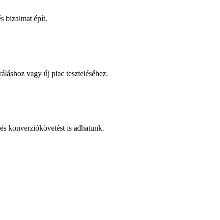
 bizalmat épít.
áláshoz vagy új piac teszteléséhez.
és konverziókövetést is adhatunk.