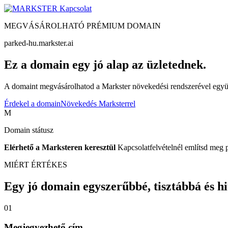
Kapcsolat
MEGVÁSÁROLHATÓ PRÉMIUM DOMAIN
parked-hu.markster.ai
Ez a domain egy jó alap az üzletednek.
A domaint megvásárolhatod a Markster növekedési rendszerével együtt
Érdekel a domain
Növekedés Marksterrel
M
Domain státusz
Elérhető a Marksteren keresztül
Kapcsolatfelvételnél említsd meg 
MIÉRT ÉRTÉKES
Egy jó domain egyszerűbbé, tisztábbá és hite
01
Megjegyezhető cím