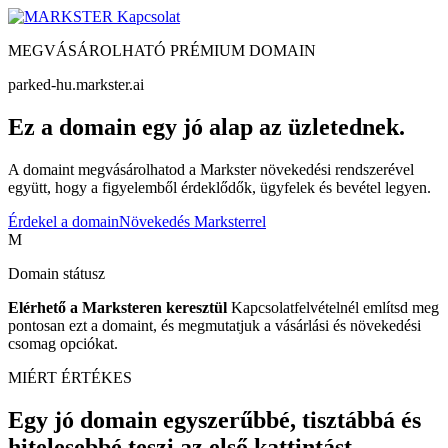
Kapcsolat
MEGVÁSÁROLHATÓ PRÉMIUM DOMAIN
parked-hu.markster.ai
Ez a domain egy jó alap az üzletednek.
A domaint megvásárolhatod a Markster növekedési rendszerével
együtt, hogy a figyelemből érdeklődők, ügyfelek és bevétel legyen.
Érdekel a domain
Növekedés Marksterrel
M
Domain státusz
Elérhető a Marksteren keresztül
Kapcsolatfelvételnél említsd meg
pontosan ezt a domaint, és megmutatjuk a vásárlási és növekedési
csomag opciókat.
MIÉRT ÉRTÉKES
Egy jó domain egyszerűbbé, tisztábbá és
hitelesebbé teszi az első kattintást.