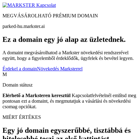
Kapcsolat
MEGVÁSÁROLHATÓ PRÉMIUM DOMAIN
parked-hu.markster.ai
Ez a domain egy jó alap az üzletednek.
A domaint megvásárolhatod a Markster növekedési rendszerével
együtt, hogy a figyelemből érdeklődők, ügyfelek és bevétel legyen.
Érdekel a domain
Növekedés Marksterrel
M
Domain státusz
Elérhető a Marksteren keresztül
Kapcsolatfelvételnél említsd meg
pontosan ezt a domaint, és megmutatjuk a vásárlási és növekedési
csomag opciókat.
MIÉRT ÉRTÉKES
Egy jó domain egyszerűbbé, tisztábbá és
hitelesebbé teszi az első kattintást.