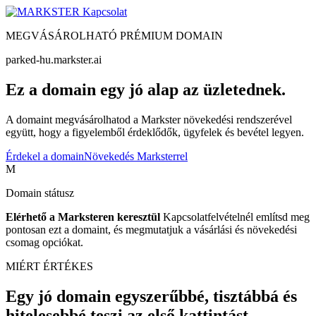
Kapcsolat
MEGVÁSÁROLHATÓ PRÉMIUM DOMAIN
parked-hu.markster.ai
Ez a domain egy jó alap az üzletednek.
A domaint megvásárolhatod a Markster növekedési rendszerével
együtt, hogy a figyelemből érdeklődők, ügyfelek és bevétel legyen.
Érdekel a domain
Növekedés Marksterrel
M
Domain státusz
Elérhető a Marksteren keresztül
Kapcsolatfelvételnél említsd meg
pontosan ezt a domaint, és megmutatjuk a vásárlási és növekedési
csomag opciókat.
MIÉRT ÉRTÉKES
Egy jó domain egyszerűbbé, tisztábbá és
hitelesebbé teszi az első kattintást.