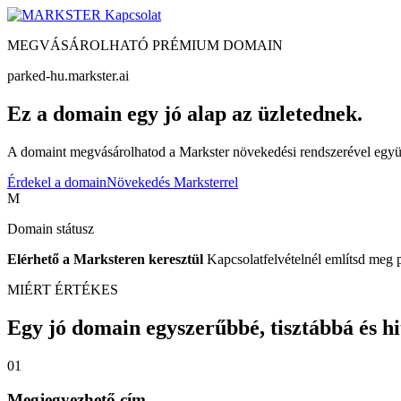
Kapcsolat
MEGVÁSÁROLHATÓ PRÉMIUM DOMAIN
parked-hu.markster.ai
Ez a domain egy jó alap az üzletednek.
A domaint megvásárolhatod a Markster növekedési rendszerével együtt
Érdekel a domain
Növekedés Marksterrel
M
Domain státusz
Elérhető a Marksteren keresztül
Kapcsolatfelvételnél említsd meg 
MIÉRT ÉRTÉKES
Egy jó domain egyszerűbbé, tisztábbá és hite
01
Megjegyezhető cím