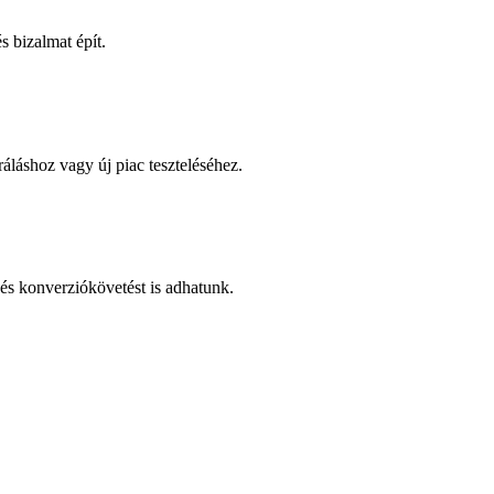
 bizalmat épít.
áláshoz vagy új piac teszteléséhez.
és konverziókövetést is adhatunk.