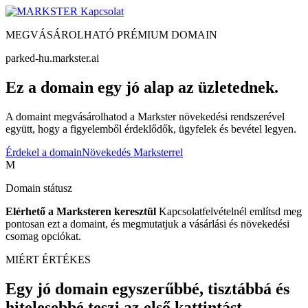
Kapcsolat
MEGVÁSÁROLHATÓ PRÉMIUM DOMAIN
parked-hu.markster.ai
Ez a domain egy jó alap az üzletednek.
A domaint megvásárolhatod a Markster növekedési rendszerével
együtt, hogy a figyelemből érdeklődők, ügyfelek és bevétel legyen.
Érdekel a domain
Növekedés Marksterrel
M
Domain státusz
Elérhető a Marksteren keresztül
Kapcsolatfelvételnél említsd meg
pontosan ezt a domaint, és megmutatjuk a vásárlási és növekedési
csomag opciókat.
MIÉRT ÉRTÉKES
Egy jó domain egyszerűbbé, tisztábbá és
hitelesebbé teszi az első kattintást.