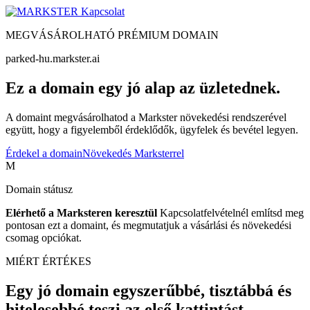
Kapcsolat
MEGVÁSÁROLHATÓ PRÉMIUM DOMAIN
parked-hu.markster.ai
Ez a domain egy jó alap az üzletednek.
A domaint megvásárolhatod a Markster növekedési rendszerével
együtt, hogy a figyelemből érdeklődők, ügyfelek és bevétel legyen.
Érdekel a domain
Növekedés Marksterrel
M
Domain státusz
Elérhető a Marksteren keresztül
Kapcsolatfelvételnél említsd meg
pontosan ezt a domaint, és megmutatjuk a vásárlási és növekedési
csomag opciókat.
MIÉRT ÉRTÉKES
Egy jó domain egyszerűbbé, tisztábbá és
hitelesebbé teszi az első kattintást.