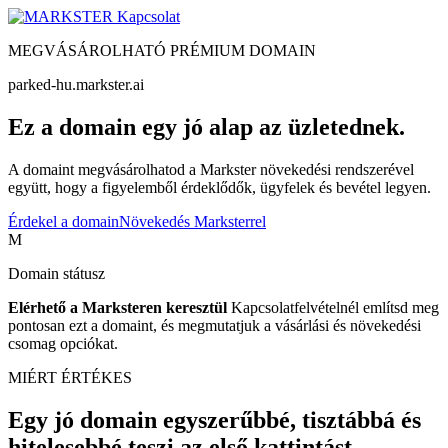
Kapcsolat
MEGVÁSÁROLHATÓ PRÉMIUM DOMAIN
parked-hu.markster.ai
Ez a domain egy jó alap az üzletednek.
A domaint megvásárolhatod a Markster növekedési rendszerével
együtt, hogy a figyelemből érdeklődők, ügyfelek és bevétel legyen.
Érdekel a domain
Növekedés Marksterrel
M
Domain státusz
Elérhető a Marksteren keresztül
Kapcsolatfelvételnél említsd meg
pontosan ezt a domaint, és megmutatjuk a vásárlási és növekedési
csomag opciókat.
MIÉRT ÉRTÉKES
Egy jó domain egyszerűbbé, tisztábbá és
hitelesebbé teszi az első kattintást.