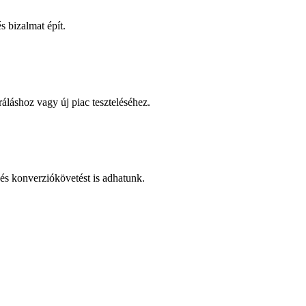
 bizalmat épít.
áláshoz vagy új piac teszteléséhez.
és konverziókövetést is adhatunk.