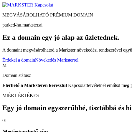
Kapcsolat
MEGVÁSÁROLHATÓ PRÉMIUM DOMAIN
parked-hu.markster.ai
Ez a domain egy jó alap az üzletednek.
A domaint megvásárolhatod a Markster növekedési rendszerével együtt
Érdekel a domain
Növekedés Marksterrel
M
Domain státusz
Elérhető a Marksteren keresztül
Kapcsolatfelvételnél említsd meg 
MIÉRT ÉRTÉKES
Egy jó domain egyszerűbbé, tisztábbá és hite
01
Megjegyezhető cím